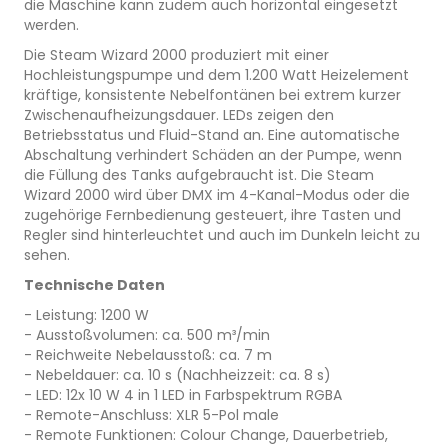
die Maschine kann zudem auch horizontal eingesetzt
werden.
Die Steam Wizard 2000 produziert mit einer
Hochleistungspumpe und dem 1.200 Watt Heizelement
kräftige, konsistente Nebelfontänen bei extrem kurzer
Zwischenaufheizungsdauer. LEDs zeigen den
Betriebsstatus und Fluid-Stand an. Eine automatische
Abschaltung verhindert Schäden an der Pumpe, wenn
die Füllung des Tanks aufgebraucht ist. Die Steam
Wizard 2000 wird über DMX im 4-Kanal-Modus oder die
zugehörige Fernbedienung gesteuert, ihre Tasten und
Regler sind hinterleuchtet und auch im Dunkeln leicht zu
sehen.
Technische Daten
- Leistung: 1200 W
- Ausstoßvolumen: ca. 500 m³/min
- Reichweite Nebelausstoß: ca. 7 m
- Nebeldauer: ca. 10 s (Nachheizzeit: ca. 8 s)
- LED: 12x 10 W 4 in 1 LED in Farbspektrum RGBA
- Remote-Anschluss: XLR 5-Pol male
- Remote Funktionen: Colour Change, Dauerbetrieb,