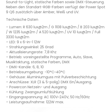
Sound-to-Light, statische Farben sowie DMX-Steuerung.
Neben den Standart-RGB-Farben verfügt der Power Spot
9 Q6 zusätzlich über Amber, Weiß und UV.
Technische Daten
– Lumen: R 630 lux@2m / G 1108 lux@2m / B 203 lux@2m
/ W 1235 lux@2m / A 520 lux@2m / UV 10 lux@2m / Full
3330 lux@2m
– LED: 9 x 6-in-1 12W
– Strahlungswinkel: 25 Grad
– Aktualisierungsrate: 7,8 Khz
– Betrieb: voreingestellte Programme, Auto, Slave,
Musiktaktung, statische Farben, DMX
– DMX-Kanäle: 6, 8, 10
– Betriebsumgebung: -10°C~40°C
– Gehäuse: Aluminiumguss mit Pulverbeschichtung
– Anschlüsse: XLR (3 & 5-polig) DMX Ein/Ausgang,
– Powercon Netzein- und Ausgang
– Kühlung: Zwangsumluftkühlung
– Eingangsspannung: AC 100V~240V, 50 Hz/60Hz
– Leistungsaufnahme: 122W max.