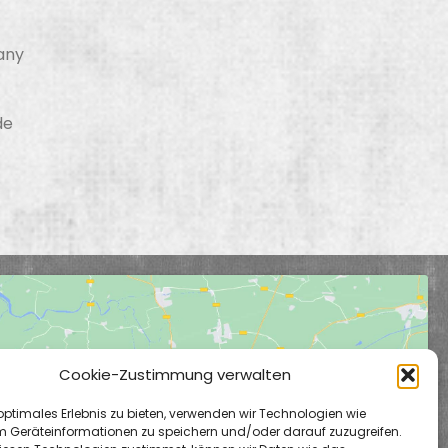
any
de
Cookie-Zustimmung verwalten
Klicke hier, um Marketing-Cookies zu
optimales Erlebnis zu bieten, verwenden wir Technologien wie
akzeptieren und diesen Inhalt zu
m Geräteinformationen zu speichern und/oder darauf zuzugreifen.